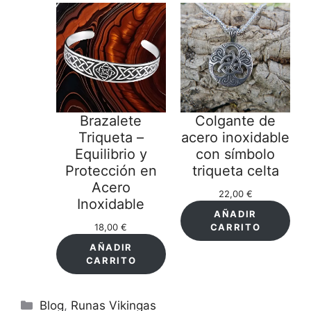
Brazalete
Colgante de
Triqueta –
acero inoxidable
Equilibrio y
con símbolo
Protección en
triqueta celta
Acero
22,00
€
Inoxidable
AÑADIR
18,00
€
CARRITO
AÑADIR
CARRITO
Categorías
Blog
,
Runas Vikingas